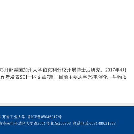
年
3
月赴美国加州大学伯克利分校开展博士后研究。
2017
年
4
月
讯作者发表
SCI
一区文章
7
篇。目前主要从事光
/
电催化，生物质
© 齐鲁工业大学
鲁ICP备05046217号
济南市长清区大学路3501号 邮编250353 联系电话:0531-89631893