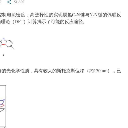
控制电流密度，高选择性的实现脱氢
C-N
键与
N-N
键的偶联反
函理论（
DFT
）计算揭示了可能的反应途径。
好的光化学性质，具有较大的斯托克斯位移（约
130 nm
），已